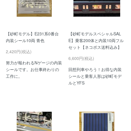
【砂町モデル】E231系0番台
【砂町モデルスペシャルSAL
内装シール10両 青色
E】乗客200体と内装10両フル
セット【ネコポス送料込み】
2,420円(税込)
6,600円(税込)
努力が報われるNゲージの内装
シールです。お仕事終わりの
回想列車やろう！お得な内装
工作に。
シールと乗客人形は砂町モデ
ルとYFS