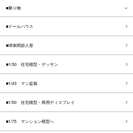
■乗り物
■ドールハウス
■球体関節人形
■1/30 住宅模型・デッサン
■1/43 マン盆栽
■1/50 住宅模型・商用ディスプレイ
■1/75 マンション模型へ