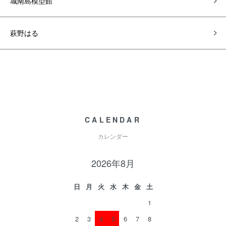
城南島模型館
萩野はる
CALENDAR
カレンダー
2026年8月
日
月
火
水
木
金
土
1
2
3
4
5
6
7
8