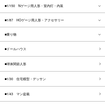
■1/150 Nゲージ用人形・室内灯・内装
■1/87 HOゲージ用人形・アクセサリー
■乗り物
■ドールハウス
■球体関節人形
■1/30 住宅模型・デッサン
■1/43 マン盆栽