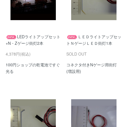
LEDライトアップセット
ＬＥＤライトアップセッ
+N・Zゲージ街灯2本
トＮゲージＬＥＤ街灯1本
4,378円(税込)
SOLD OUT
100円ショップの乾電池ですぐ
コネクタ付きNゲージ用街灯
光る
(増設用)