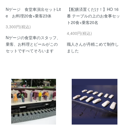
Nゲージ 食堂車演出セットLit
【配膳済置くだけ！】HO 16
e お料理20食+乗客23体
番 テーブルの上のお食事セッ
ト20食+乗客20名
3,300円(税込)
4,400円(税込)
Nゲージの食堂車のスタッフ、
乗客、お料理とビールがこの
職人さんが丹精こめて制作し
セットですべてそろいます
ました