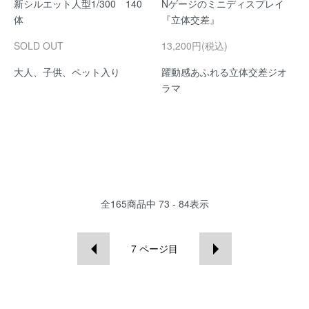
新シルエット人型1/300 140
Nゲージのミニディスプレイ
体
『立体交差』
SOLD OUT
13,200円(税込)
大人、子供、ペット入り
躍動感あふれる立体交差ジオ
ラマ
全
165
商品中
73 - 84
表示
7
ページ目